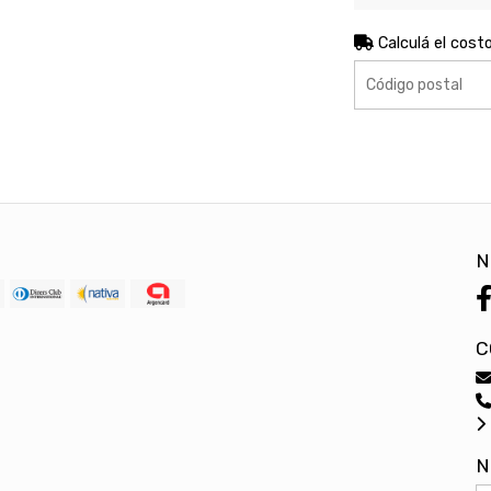
Calculá el cost
N
C
N