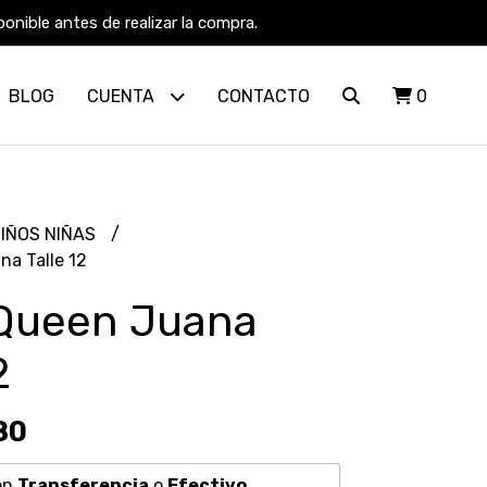
nible antes de realizar la compra.
BLOG
CUENTA
CONTACTO
0
NIÑOS NIÑAS
a Talle 12
Queen Juana
2
80
on
Transferencia
o
Efectivo