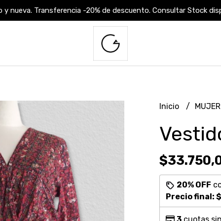
 y nueva. Transferencia -20% de descuento. Consultar Stock dispo
Inicio
MUJE
Vestid
$33.750,
20% OFF
c
Precio final:
$
3
cuotas sin