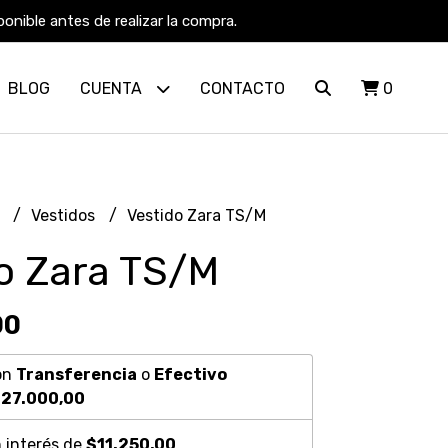
nible antes de realizar la compra.
BLOG
CUENTA
CONTACTO
0
R
Vestidos
Vestido Zara TS/M
o Zara TS/M
00
on
Transferencia
o
Efectivo
27.000,00
 interés de
$11.250,00