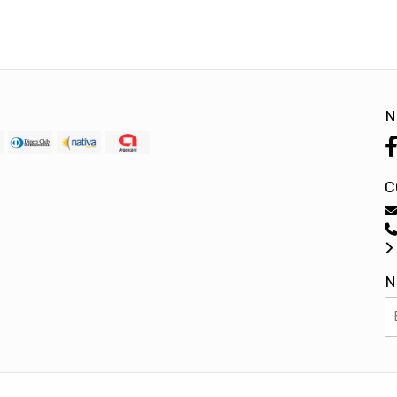
N
C
N