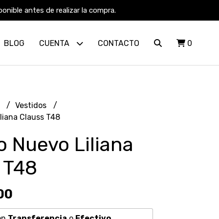
nible antes de realizar la compra.
BLOG
CUENTA
CONTACTO
0
R
Vestidos
liana Clauss T48
o Nuevo Liliana
 T48
00
on
Transferencia
o
Efectivo