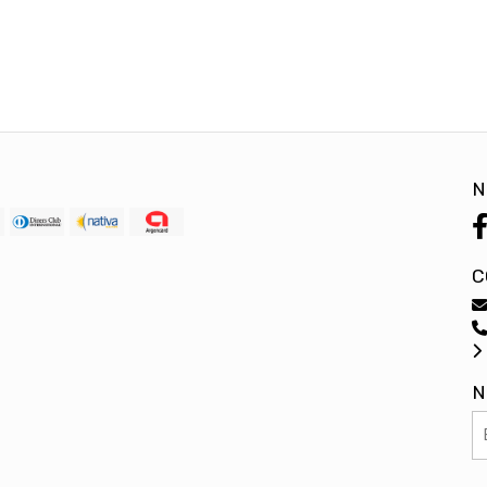
N
C
N