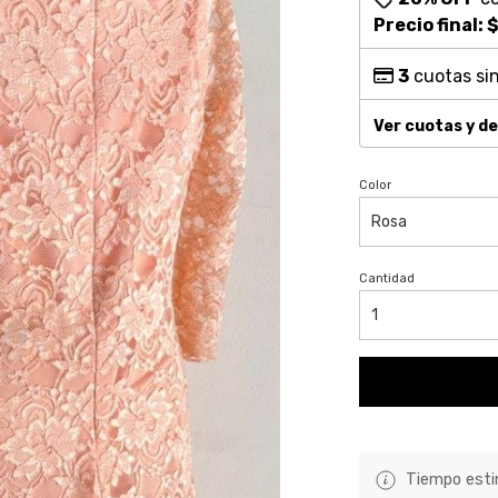
Precio final:
$
3
cuotas sin
Ver cuotas y d
Color
Cantidad
Tiempo estim