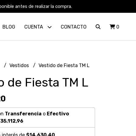
nible antes de realizar la compra.
BLOG
CUENTA
CONTACTO
0
R
Vestidos
Vestido de Fiesta TM L
o de Fiesta TM L
20
on
Transferencia
o
Efectivo
35.112,96
 interés de
$14.630,40