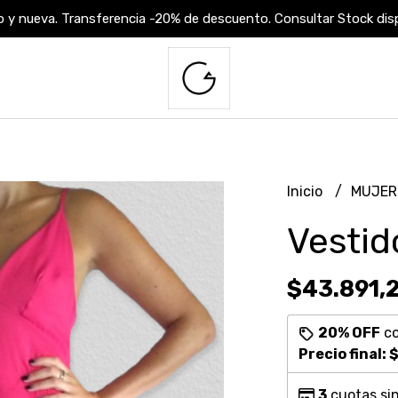
 y nueva. Transferencia -20% de descuento. Consultar Stock dispo
Inicio
MUJE
Vestid
$43.891,
20% OFF
c
Precio final:
$
3
cuotas sin