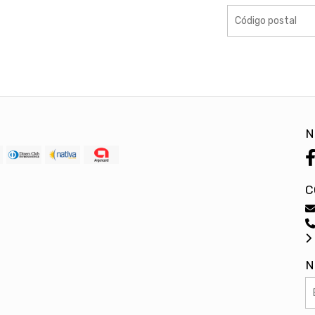
N
C
N