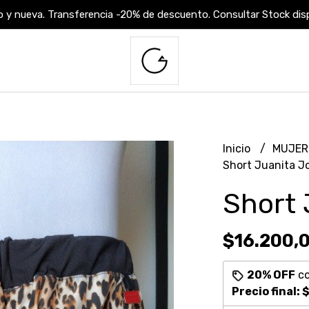
 y nueva. Transferencia -20% de descuento. Consultar Stock dispo
Inicio
MUJE
Short Juanita J
Short 
$16.200,
20% OFF
c
Precio final:
$