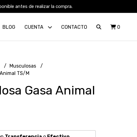
nible antes de realizar la compra.
BLOG
CUENTA
CONTACTO
0
R
Musculosas
 Animal TS/M
osa Gasa Animal
on
Transferencia
o
Efectivo