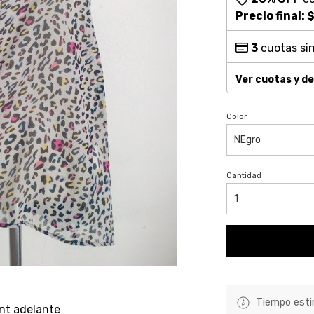
Precio final:
$
3
cuotas sin
Ver cuotas y d
Color
Cantidad
Tiempo estim
nt adelante