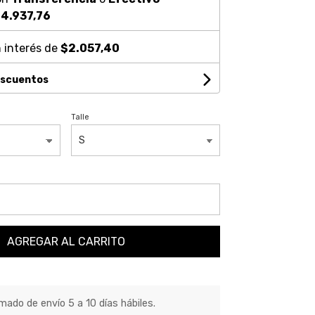
4.937,76
 interés de
$2.057,40
escuentos
Talle
AGREGAR AL CARRITO
ado de envío 5 a 10 días hábiles.