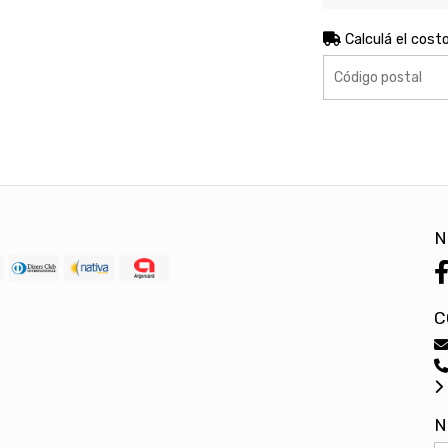
Calculá el cost
N
C
N