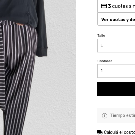
3
cuotas sin
Ver cuotas y d
Talle
Cantidad
Tiempo estim
Calculá el cost