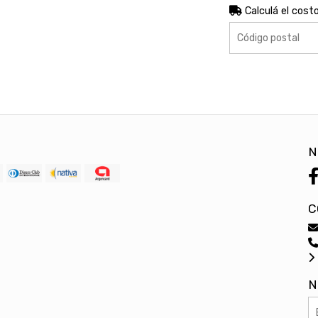
Calculá el cost
N
C
N