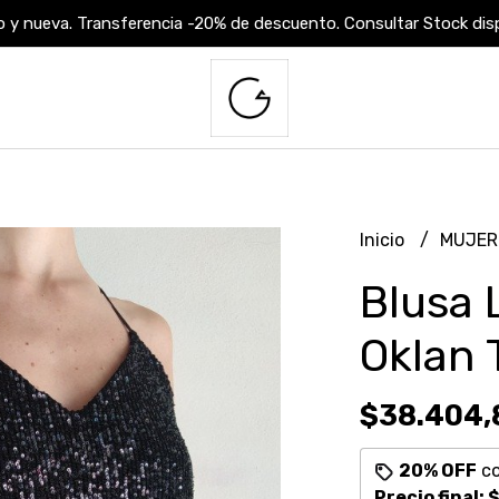
 y nueva. Transferencia -20% de descuento. Consultar Stock dispo
Inicio
MUJE
Blusa 
Oklan 
$38.404,
20% OFF
c
Precio final:
$