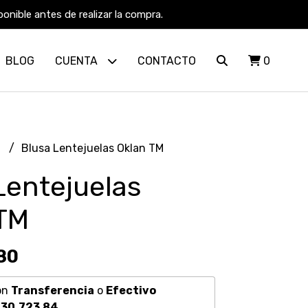
nible antes de realizar la compra.
BLOG
CUENTA
CONTACTO
0
R
Blusa Lentejuelas Oklan TM
Lentejuelas
TM
80
on
Transferencia
o
Efectivo
30.723,84