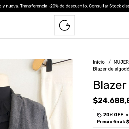
 y nueva. Transferencia -20% de descuento. Consultar Stock dispo
Inicio
MUJE
Blazer de algod
Blazer
$24.688,
20% OFF
c
Precio final:
$