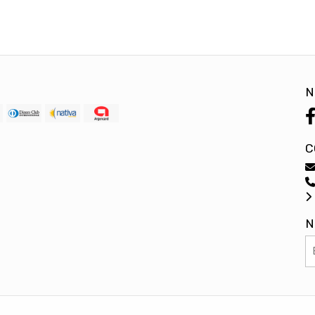
N
C
N