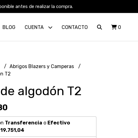
nible antes de realizar la compra.
BLOG
CUENTA
CONTACTO
0
R
Abrigos Blazers y Camperas
ón T2
 de algodón T2
80
on
Transferencia
o
Efectivo
19.751,04