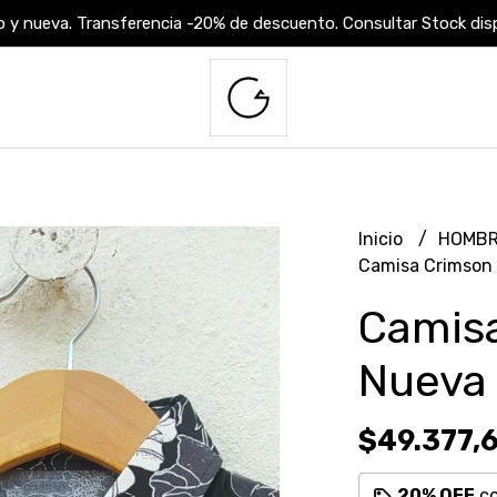
 y nueva. Transferencia -20% de descuento. Consultar Stock dispo
Inicio
HOMB
Camisa Crimson
Camis
Nueva
$49.377,
20% OFF
c