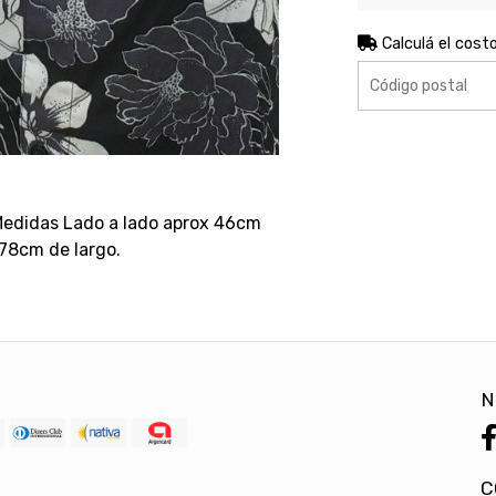
Calculá el cost
edidas Lado a lado aprox 46cm
78cm de largo.
N
C