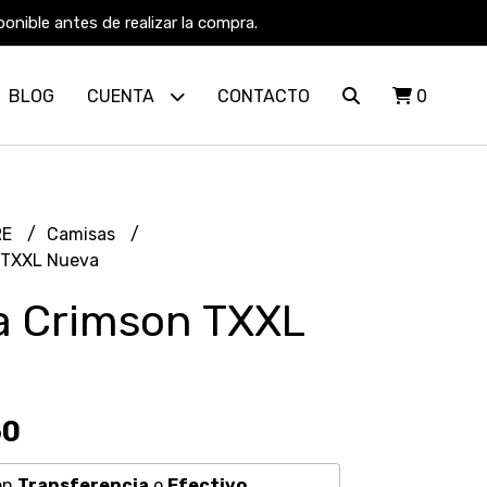
nible antes de realizar la compra.
BLOG
CUENTA
CONTACTO
0
RE
Camisas
 TXXL Nueva
a Crimson TXXL
60
on
Transferencia
o
Efectivo