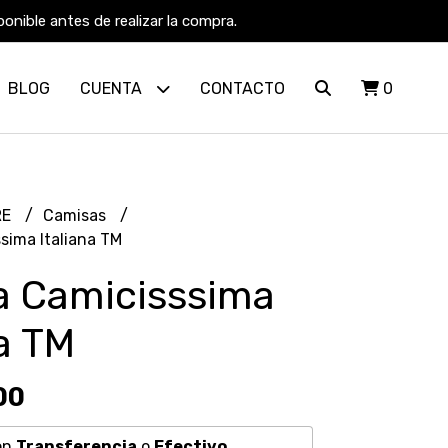
nible antes de realizar la compra.
BLOG
CUENTA
CONTACTO
0
RE
Camisas
sima Italiana TM
a Camicisssima
na TM
00
on
Transferencia
o
Efectivo