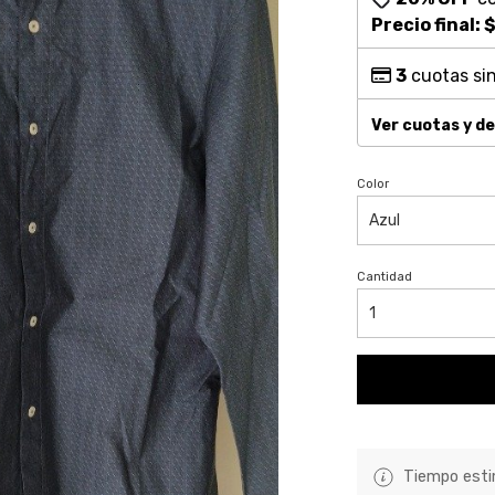
Precio final:
$
3
cuotas sin
Ver cuotas y d
Color
Cantidad
Tiempo estim